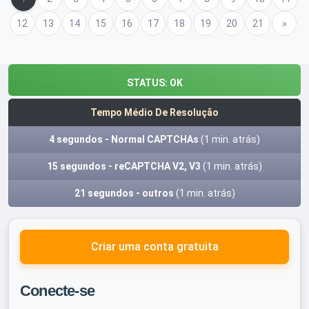
12
13
14
15
16
17
18
19
20
21
Próximo
»
STATUS:
OK
Tempo Médio De Resolução
4 segundos - Normal CAPTCHAs
(1 min. atrás)
15 segundos - reCAPTCHA V2, V3
(1 min. atrás)
21 segundos - outros
(1 min. atrás)
Criar uma conta gratuita
Conecte-se