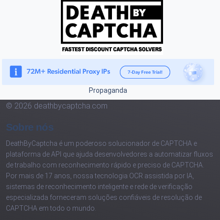
Propaganda
© 2026 deathbycaptcha.com
Sobre nós
DeathByCaptcha é um poderoso solucionador de CAPTCHA e
plataforma de API que ajuda desenvolvedores a automatizar fluxos
de trabalho com reconhecimento rápido e preciso de CAPTCHA.
Por mais de 17 anos, nossa tecnologia OCR assistida por IA,
sistemas de reconhecimento inteligente e rede de verificação
especializada forneceram soluções confiáveis de resolução de
CAPTCHA em todo o mundo.