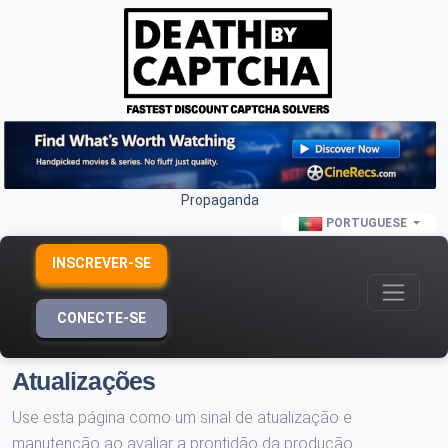
Propaganda
PORTUGUESE
INSCREVER-SE
CONECTE-SE
Atualizações
Use esta página como um sinal de atualização e
manutenção ao avaliar a prontidão da produção.