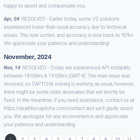
happy to assist and compensate you.
Apr, 04
: RESOLVED - Earlier today, some V2 solutions
experienced lower-than-usual accuracy due to technical
issues. This was sorted, and accuracy is now back to 90%+.
We appreciate your patience and understanding!
November, 2024
Nov, 14
: RESOLVED - Today we experienced API instability
between 18:00hrs & 19:00hrs (GMT-4). The main issue was
resolved, so CAPTCHA solving is working as usual, however,
there might be some stats anomalies that will shortly be
fixed. In the meantime, if you need assistance, contact us at
https://deathbycaptcha.com/contact and we'll gladly assist
you. We apologize for any inconvenience and appreciate
your patience and understanding.
(atual)
1
2
3
4
5
6
7
8
9
10
11