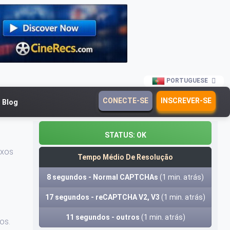
PORTUGUESE
CONECTE-SE
INSCREVER-SE
Blog
STATUS:
OK
uxos
Tempo Médio De Resolução
8 segundos - Normal CAPTCHAs
(1 min. atrás)
17 segundos - reCAPTCHA V2, V3
(1 min. atrás)
11 segundos - outros
(1 min. atrás)
os.