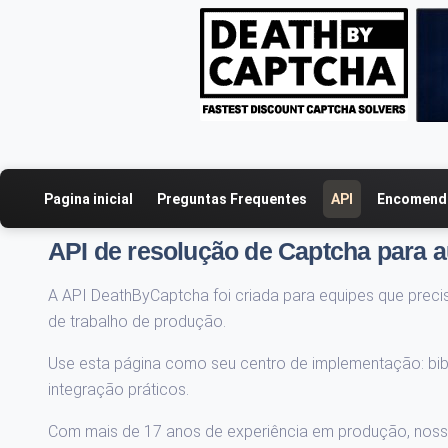
Pagina inicial
Preguntas Frequentes
API
Encomenda
API de resolução de Captcha para 
A API DeathByCaptcha foi criada para equipes que prec
de trabalho de produção.
Use esta página como seu centro de implementação: bibl
integração práticos.
Com mais de 17 anos de experiência em produção, nossa