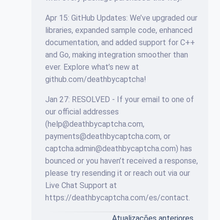
Apr 15: GitHub Updates: We’ve upgraded our
libraries, expanded sample code, enhanced
documentation, and added support for C++
and Go, making integration smoother than
ever. Explore what’s new at
github.com/deathbycaptcha!
Jan 27: RESOLVED - If your email to one of
our official addresses
(help@deathbycaptcha.com,
payments@deathbycaptcha.com, or
captcha.admin@deathbycaptcha.com) has
bounced or you haven’t received a response,
please try resending it or reach out via our
Live Chat Support at
https://deathbycaptcha.com/es/contact.
Atualizações anteriores…