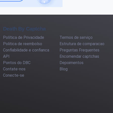
Death By Captcha
Política de Privacidade
Termos de serviço
Politica de reembolso
Estrutura de comparacao
Confiabilidade e confianca
Preguntas Frequentes
API
Encomendar captchas
Pontos do DBC
Depoimentos
Contate-nos
Blog
Conecte-se