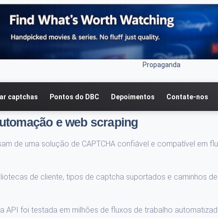
Propaganda
r captchas
Pontos do DBC
Depoimentos
Contate-nos
automação e web scraping
isam de uma solução de CAPTCHA confiável e compatível em fl
iotecas de cliente, tipos de captcha suportados e caminhos de
 API foi testada em milhões de fluxos de trabalho automatizad