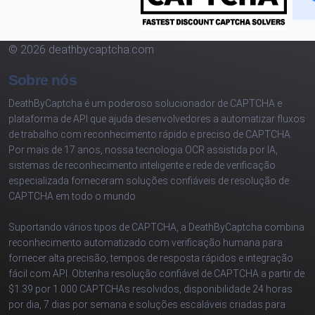
© 2026 deathbycaptcha.com
Sobre nós
DeathByCaptcha é um poderoso solucionador de CAPTCHA e
plataforma de API que ajuda desenvolvedores a automatizar fluxos
de trabalho com reconhecimento rápido e preciso de CAPTCHA.
Por mais de 17 anos, nossa tecnologia OCR assistida por IA,
sistemas de reconhecimento inteligente e rede de verificação
especializada forneceram soluções confiáveis de resolução de
CAPTCHA em todo o mundo.
Suportando vários tipos de CAPTCHA, a DeathByCaptcha combina
reconhecimento automatizado com verificação humana para
fornecer alta precisão, tempos de resposta rápidos e integração
fácil com API. Obtenha resolução confiável de CAPTCHA a partir de
$1.39 por 1.000 CAPTCHAs resolvidos, disponibilidade 24 horas
por dia, 7 dias por semana e soluções escaláveis criadas para