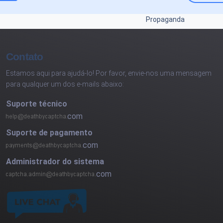
Propaganda
Contato
Estamos aqui para ajudá-lo! Por favor, envie-nos uma mensagem
para qualquer um dos e-mails abaixo:
Suporte técnico
com
Suporte de pagamento
com
Administrador do sistema
com