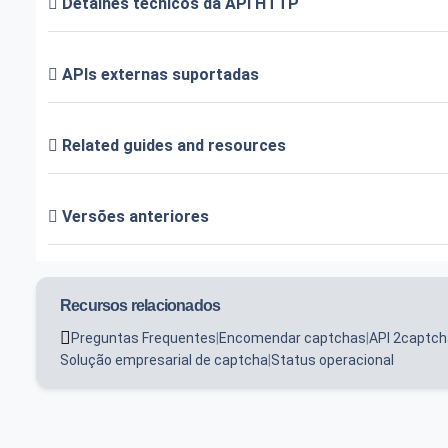
Detalhes técnicos da API HTTP
APIs externas suportadas
Related guides and resources
Versões anteriores
Recursos relacionados
Preguntas Frequentes
|
Encomendar captchas
|
API 2captch
Solução empresarial de captcha
|
Status operacional