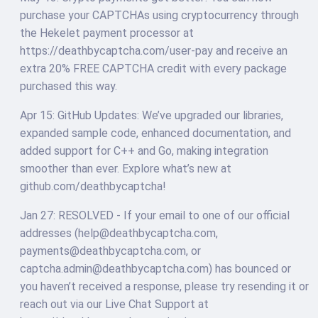
purchase your CAPTCHAs using cryptocurrency through
the Hekelet payment processor at
https://deathbycaptcha.com/user-pay and receive an
extra 20% FREE CAPTCHA credit with every package
purchased this way.
Apr 15: GitHub Updates: We’ve upgraded our libraries,
expanded sample code, enhanced documentation, and
added support for C++ and Go, making integration
smoother than ever. Explore what’s new at
github.com/deathbycaptcha!
Jan 27: RESOLVED - If your email to one of our official
addresses (help@deathbycaptcha.com,
payments@deathbycaptcha.com, or
captcha.admin@deathbycaptcha.com) has bounced or
you haven’t received a response, please try resending it or
reach out via our Live Chat Support at