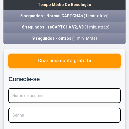
Tempo Médio De Resolução
5 segundos - Normal CAPTCHAs
(1 min. atrás)
16 segundos - reCAPTCHA V2, V3
(1 min. atrás)
9 segundos - outros
(1 min. atrás)
Criar uma conta gratuita
Conecte-se
Nome de usuário
Senha