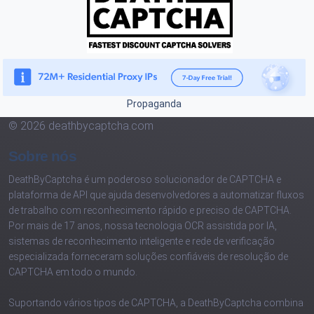
Propaganda
© 2026 deathbycaptcha.com
Sobre nós
DeathByCaptcha é um poderoso solucionador de CAPTCHA e
plataforma de API que ajuda desenvolvedores a automatizar fluxos
de trabalho com reconhecimento rápido e preciso de CAPTCHA.
Por mais de 17 anos, nossa tecnologia OCR assistida por IA,
sistemas de reconhecimento inteligente e rede de verificação
especializada forneceram soluções confiáveis de resolução de
CAPTCHA em todo o mundo.
Suportando vários tipos de CAPTCHA, a DeathByCaptcha combina