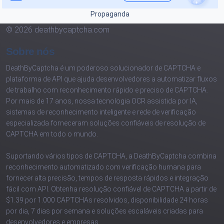
Propaganda
© 2026 deathbycaptcha.com
Sobre nós
DeathByCaptcha é um poderoso solucionador de CAPTCHA e
plataforma de API que ajuda desenvolvedores a automatizar fluxos
de trabalho com reconhecimento rápido e preciso de CAPTCHA.
Por mais de 17 anos, nossa tecnologia OCR assistida por IA,
sistemas de reconhecimento inteligente e rede de verificação
especializada forneceram soluções confiáveis de resolução de
CAPTCHA em todo o mundo.
Suportando vários tipos de CAPTCHA, a DeathByCaptcha combina
reconhecimento automatizado com verificação humana para
fornecer alta precisão, tempos de resposta rápidos e integração
fácil com API. Obtenha resolução confiável de CAPTCHA a partir de
$1.39 por 1.000 CAPTCHAs resolvidos, disponibilidade 24 horas
por dia, 7 dias por semana e soluções escaláveis criadas para
desenvolvedores e empresas.