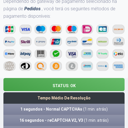
Dependendo do gateway de pagamento selecionado na
página de
Pedidos
, você terá os seguintes métodos de
pagamento disponíveis:
STATUS:
OK
Tempo Médio De Resolução
1 segundos - Normal CAPTCHAs
(1 min. atrás)
16 segundos - reCAPTCHA V2, V3
(1 min. atrás)