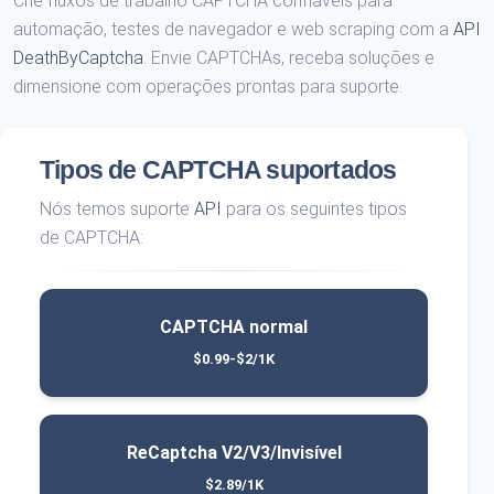
Crie fluxos de trabalho CAPTCHA confiáveis ​​para
automação, testes de navegador e web scraping com a
API
DeathByCaptcha
. Envie CAPTCHAs, receba soluções e
dimensione com operações prontas para suporte.
Tipos de CAPTCHA suportados
Nós temos suporte
API
para os seguintes tipos
de CAPTCHA:
CAPTCHA normal
$0.99-$2/1K
ReCaptcha V2/V3/Invisível
$2.89/1K