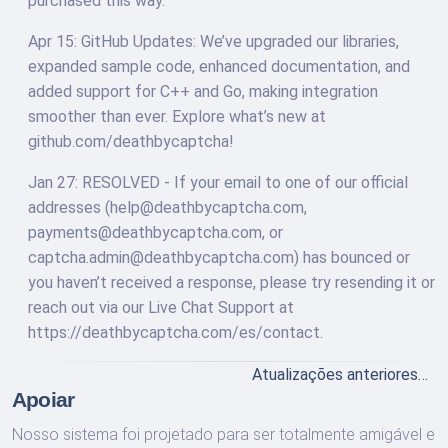
purchased this way.
Apr 15: GitHub Updates: We’ve upgraded our libraries,
expanded sample code, enhanced documentation, and
added support for C++ and Go, making integration
smoother than ever. Explore what’s new at
github.com/deathbycaptcha!
Jan 27: RESOLVED - If your email to one of our official
addresses (help@deathbycaptcha.com,
payments@deathbycaptcha.com, or
captcha.admin@deathbycaptcha.com) has bounced or
you haven’t received a response, please try resending it or
reach out via our Live Chat Support at
https://deathbycaptcha.com/es/contact.
Atualizações anteriores…
Apoiar
Nosso sistema foi projetado para ser totalmente amigável e