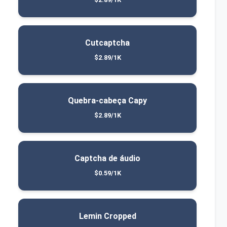
Cutcaptcha
$2.89/1K
Quebra-cabeça Capy
$2.89/1K
Captcha de áudio
$0.59/1K
Lemin Cropped