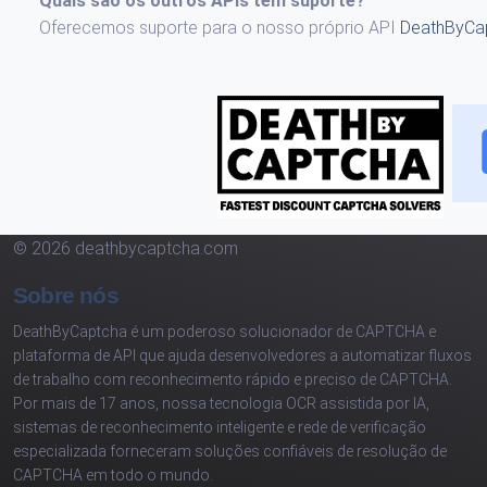
Quais são os outros APIs tem suporte?
Oferecemos suporte para o nosso próprio API
DeathByCa
© 2026 deathbycaptcha.com
Sobre nós
DeathByCaptcha é um poderoso solucionador de CAPTCHA e
plataforma de API que ajuda desenvolvedores a automatizar fluxos
de trabalho com reconhecimento rápido e preciso de CAPTCHA.
Por mais de 17 anos, nossa tecnologia OCR assistida por IA,
sistemas de reconhecimento inteligente e rede de verificação
especializada forneceram soluções confiáveis de resolução de
CAPTCHA em todo o mundo.