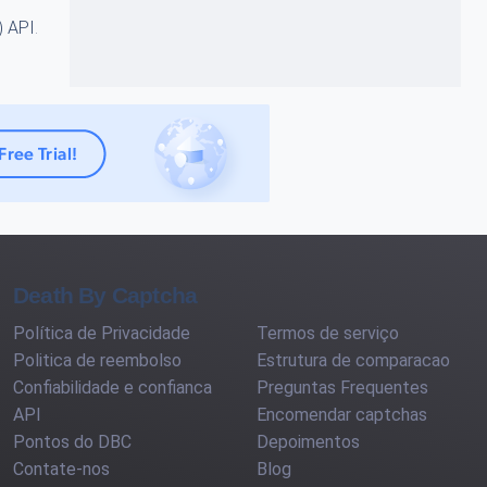
) API
.
Death By Captcha
Política de Privacidade
Termos de serviço
Politica de reembolso
Estrutura de comparacao
Confiabilidade e confianca
Preguntas Frequentes
API
Encomendar captchas
Pontos do DBC
Depoimentos
Contate-nos
Blog