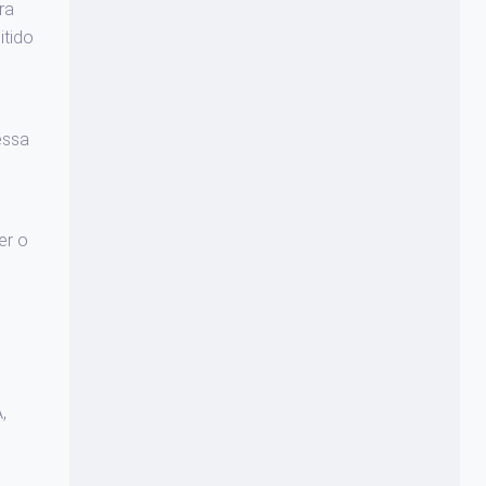
ra
itido
essa
er o
,