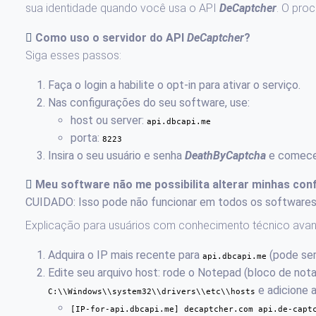
sua identidade quando você usa o API
DeCaptcher
. O pro
Como uso o servidor do API
DeCaptcher
?
Siga esses passos:
Faça o login a habilite o opt-in para ativar o serviço.
Nas configurações do seu software, use:
host ou server:
api.dbcapi.me
porta:
8223
Insira o seu usuário e senha
DeathByCaptcha
e comece 
Meu software não me possibilita alterar minhas con
CUIDADO: Isso pode não funcionar em todos os softwares
Explicação para usuários com conhecimento técnico ava
Adquira o IP mais recente para
(pode ser
api.dbcapi.me
Edite seu arquivo host: rode o Notepad (bloco de not
e adicione a
C:\\Windows\\system32\\drivers\\etc\\hosts
[IP-for-api.dbcapi.me] decaptcher.com api.de-capt