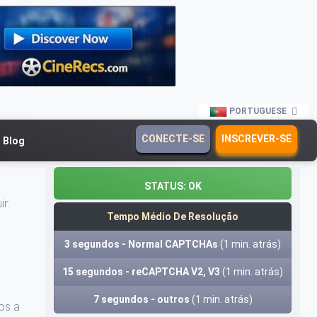
PORTUGUESE
CONECTE-SE
INSCREVER-SE
Blog
STATUS:
OK
ir:
Tempo Médio De Resolução
3 segundos - Normal CAPTCHAs
(1 min. atrás)
15 segundos - reCAPTCHA V2, V3
(1 min. atrás)
7 segundos - outros
(1 min. atrás)
os a