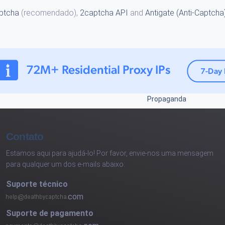
ptcha
(recomendado),
2captcha API
and
Antigate (Anti-Captcha
Propaganda
Contato
Estamos aqui para ajudá-lo! Por favor, envie-nos uma mensagem
para qualquer um dos e-mails abaixo:
Suporte técnico
com
Suporte de pagamento