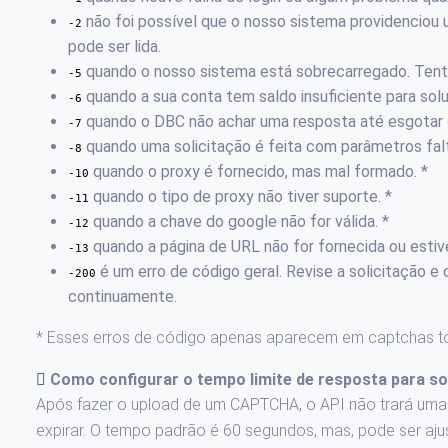
não foi possível que o nosso sistema providencio
-2
pode ser lida.
quando o nosso sistema está sobrecarregado. Tent
-5
quando a sua conta tem saldo insuficiente para so
-6
quando o DBC não achar uma resposta até esgotar 
-7
quando uma solicitação é feita com parâmetros fal
-8
quando o proxy é fornecido, mas mal formado. *
-10
quando o tipo de proxy não tiver suporte. *
-11
quando a chave do google não for válida. *
-12
quando a página de URL não for fornecida ou estiv
-13
é um erro de código geral. Revise a solicitação e
-200
continuamente.
* Esses erros de código apenas aparecem em captchas t
Como configurar o tempo limite de resposta para 
Após fazer o upload de um CAPTCHA, o API não trará uma
expirar. O tempo padrão é 60 segundos, mas, pode ser aj