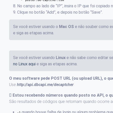
poster.de-captcher.com
No campo ao lado de “IP”, insira o IP que foi copiado 
Clique no botão “Add”, e depois no botão “Save”.
Se você estiver usando o
Mac OS
e não souber como edi
e siga as etapas acima.
Se você estiver usando
Linux
e não sabe como editar se
no Linux aqui
e siga as etapas acima.
O meu software pede POST URL (ou upload URL), o qu
Use
http://api.dbcapi.me/decaptcher
.
Estou recebendo números quando posto no API, o qu
São resultados de códigos que retornam quando ocorre a
quando houve falha de login ou algum problema quan
-1