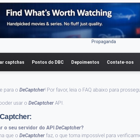
Propaganda
r captchas
Pontos do DBC
Depoimentos
Contate-nos
te para o
DeCaptcher
! Por favor, leia o FAQ abaixo para prossegu
poder usar o
DeCaptcher
API.
eCaptcher:
r o seu servidor do API
DeCaptcher
?
rma que o
DeCaptcher
faz, o que torna impossível para verificarm