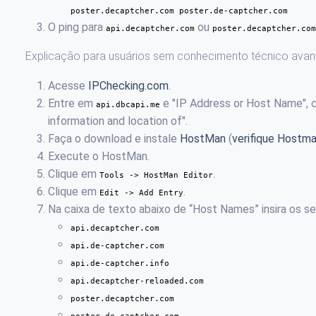
poster.decaptcher.com poster.de-captcher.com
O ping para
ou
api.decaptcher.com
poster.decaptcher.com
Explicação para usuários sem conhecimento técnico ava
Acesse
IPChecking.com
.
Entre em
e "IP Address or Host Name", c
api.dbcapi.me
information and location of".
Faça o download e instale
HostMan
(
verifique Hostma
Execute o HostMan.
Clique em
.
Tools -> HostMan Editor
Clique em
.
Edit -> Add Entry
Na caixa de texto abaixo de “Host Names” insira os se
api.decaptcher.com
api.de-captcher.com
api.de-captcher.info
api.decaptcher-reloaded.com
poster.decaptcher.com