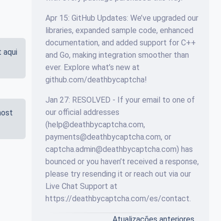
Apr 15: GitHub Updates: We’ve upgraded our
libraries, expanded sample code, enhanced
documentation, and added support for C++
 aqui
and Go, making integration smoother than
ever. Explore what’s new at
github.com/deathbycaptcha!
Jan 27: RESOLVED - If your email to one of
our official addresses
host
(help@deathbycaptcha.com,
payments@deathbycaptcha.com, or
captcha.admin@deathbycaptcha.com) has
bounced or you haven’t received a response,
please try resending it or reach out via our
Live Chat Support at
https://deathbycaptcha.com/es/contact.
Atualizações anteriores…