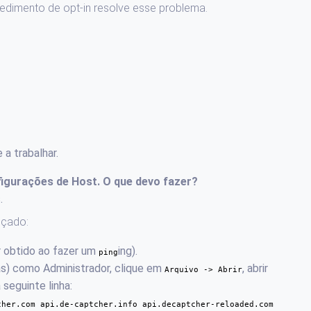
cedimento de opt-in resolve esse problema.
a trabalhar.
figurações de Host. O que devo fazer?
.
nçado:
 obtido ao fazer um
ing).
ping
as) como Administrador, clique em
, abrir
Arquivo -> Abrir
 seguinte linha:
cher.com api.de-captcher.info api.decaptcher-reloaded.com