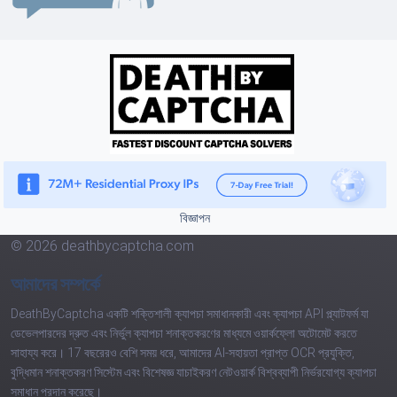
বিজ্ঞাপন
© 2026 deathbycaptcha.com
আমাদের সম্পর্কে
DeathByCaptcha একটি শক্তিশালী ক্যাপচা সমাধানকারী এবং ক্যাপচা API প্ল্যাটফর্ম যা
ডেভেলপারদের দ্রুত এবং নির্ভুল ক্যাপচা শনাক্তকরণের মাধ্যমে ওয়ার্কফ্লো অটোমেট করতে
সাহায্য করে। 17 বছরেরও বেশি সময় ধরে, আমাদের AI-সহায়তা প্রাপ্ত OCR প্রযুক্তি,
বুদ্ধিমান শনাক্তকরণ সিস্টেম এবং বিশেষজ্ঞ যাচাইকরণ নেটওয়ার্ক বিশ্বব্যাপী নির্ভরযোগ্য ক্যাপচা
সমাধান প্রদান করেছে।