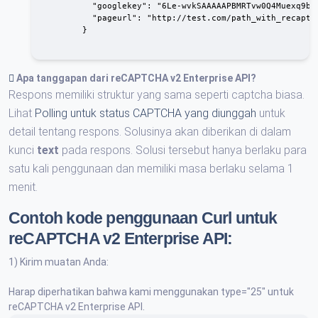
          "googlekey": "6Le-wvkSAAAAAPBMRTvw0Q4Muexq9bi0
          "pageurl": "http://test.com/path_with_recaptch
        }

Apa tanggapan dari
reCAPTCHA v2 Enterprise API
?
Respons memiliki struktur yang sama seperti captcha biasa.
Lihat
Polling untuk status CAPTCHA yang diunggah
untuk
detail tentang respons. Solusinya akan diberikan di dalam
kunci
text
pada respons. Solusi tersebut hanya berlaku para
satu kali penggunaan dan memiliki masa berlaku selama 1
menit.
Contoh kode penggunaan Curl untuk
reCAPTCHA v2 Enterprise API:
1) Kirim muatan Anda:
Harap diperhatikan bahwa kami menggunakan type="25" untuk
reCAPTCHA v2 Enterprise API.