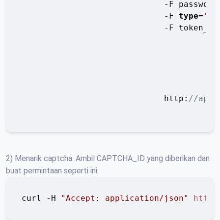
                             -F password=
                             -F 
type
=
'5'
                             -F token_pa
                             http:
//api.
2) Menarik captcha: Ambil CAPTCHA_ID yang diberikan dan
buat permintaan seperti ini:
curl -H 
"Accept: application/json"
http: