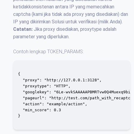
ketidakkonsistenan antara IP yang memecahkan
captcha (kami jika tidak ada proxy yang disediakan) dan
IP yang dikirimkan Solusi untuk verifikasi (milik Anda).
Catatan:
Jika proxy disediakan, proxytype adalah
parameter yang diperlukan.
Contoh lengkap TOKEN_PARAMS:
{

  "proxy": "http://127.0.0.1:3128",

  "proxytype": "HTTP",

  "googlekey": "6Le-wvkSAAAAAPBMRTvw0Q4Muexq9bi0D
  "pageurl": "http://test.com/path_with_recaptcha
  "action": "example/action",

  "min_score": 0.3

}
