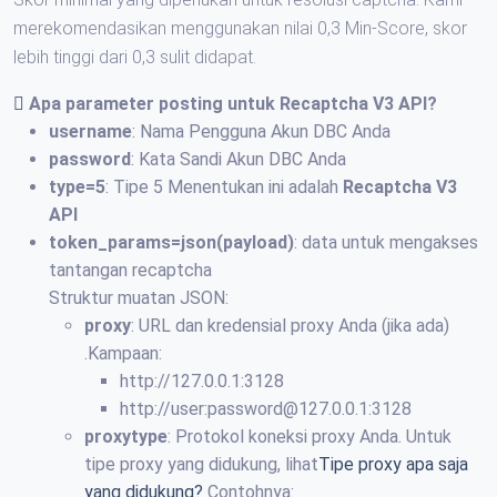
merekomendasikan menggunakan nilai 0,3 Min-Score, skor
lebih tinggi dari 0,3 sulit didapat.
Apa parameter posting untuk
Recaptcha V3 API
?
username
: Nama Pengguna Akun DBC Anda
password
: Kata Sandi Akun DBC Anda
type=5
: Tipe 5 Menentukan ini adalah
Recaptcha V3
API
token_params=json(payload)
: data untuk mengakses
tantangan recaptcha
Struktur muatan JSON:
proxy
: URL dan kredensial proxy Anda (jika ada)
.Kampaan:
http://127.0.0.1:3128
http://user:password@127.0.0.1:3128
proxytype
: Protokol koneksi proxy Anda. Untuk
tipe proxy yang didukung, lihat
Tipe proxy apa saja
yang didukung?
Contohnya: