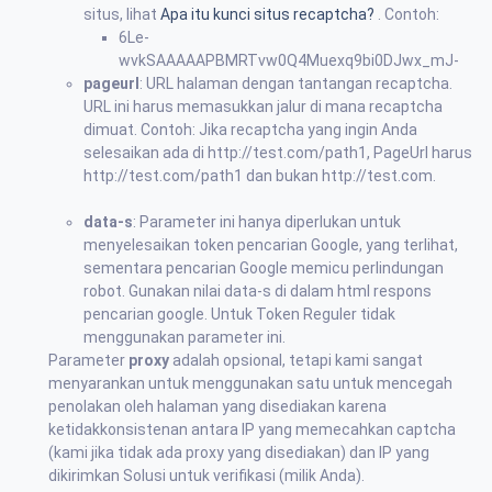
situs, lihat
Apa itu kunci situs recaptcha?
. Contoh:
6Le-
wvkSAAAAAPBMRTvw0Q4Muexq9bi0DJwx_mJ-
pageurl
: URL halaman dengan tantangan recaptcha.
URL ini harus memasukkan jalur di mana recaptcha
dimuat. Contoh: Jika recaptcha yang ingin Anda
selesaikan ada di http://test.com/path1, PageUrl harus
http://test.com/path1 dan bukan http://test.com.
data-s
: Parameter ini hanya diperlukan untuk
menyelesaikan token pencarian Google, yang terlihat,
sementara pencarian Google memicu perlindungan
robot. Gunakan nilai data-s di dalam html respons
pencarian google. Untuk Token Reguler tidak
menggunakan parameter ini.
Parameter
proxy
adalah opsional, tetapi kami sangat
menyarankan untuk menggunakan satu untuk mencegah
penolakan oleh halaman yang disediakan karena
ketidakkonsistenan antara IP yang memecahkan captcha
(kami jika tidak ada proxy yang disediakan) dan IP yang
dikirimkan Solusi untuk verifikasi (milik Anda).