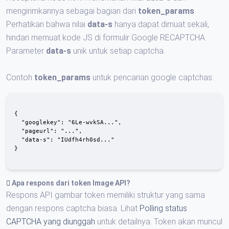
mengirimkannya sebagai bagian dari
token_params
.
Perhatikan bahwa nilai
data-s
hanya dapat dimuat sekali,
hindari memuat kode JS di formulir Google RECAPTCHA.
Parameter
data-s
unik untuk setiap captcha.
Contoh
token_params
untuk pencarian google captchas:
{

  "googlekey": "6Le-wvkSA...",

  "pageurl": "...",

  "data-s": "IUdfh4rh0sd..."

}

Apa respons dari
token Image API
?
Respons API gambar token memiliki struktur yang sama
dengan respons captcha biasa. Lihat
Polling status
CAPTCHA yang diunggah
untuk detailnya. Token akan muncul