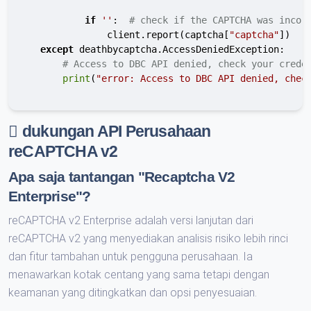
if
''
:  
# check if the CAPTCHA was incor
                client.report(captcha[
"captcha"
])

except
 deathbycaptcha.AccessDeniedException:

# Access to DBC API denied, check your crede
print
(
"error: Access to DBC API denied, chec
dukungan API Perusahaan
reCAPTCHA v2
Apa saja tantangan "Recaptcha V2
Enterprise"?
reCAPTCHA v2 Enterprise adalah versi lanjutan dari
reCAPTCHA v2 yang menyediakan analisis risiko lebih rinci
dan fitur tambahan untuk pengguna perusahaan. Ia
menawarkan kotak centang yang sama tetapi dengan
keamanan yang ditingkatkan dan opsi penyesuaian.