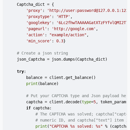
    Captcha_dict = {

'proxy'
: 
'http://user:password@127.0.0.1:123
'proxytype'
: 
'HTTP'
,

'googlekey'
: 
'6Lc2fhwTAAAAAGatXTzFYfvlQMI2T7
'pageurl'
: 
'http://google.com'
,

'action'
: 
"example/action"
,

'min_score'
: 
0.3
}

# Create a json string
    json_Captcha = json.dumps(Captcha_dict)

try
:

        balance = client.get_balance()

print
(balance)

# Put your CAPTCHA type and Json payload her
        captcha = client.decode(
type
=
5
, token_params=
if
 captcha:

# The CAPTCHA was solved; captcha["captc
# numeric ID, and captcha["text"] item i
print
(
"CAPTCHA %s solved: %s"
 % (captcha