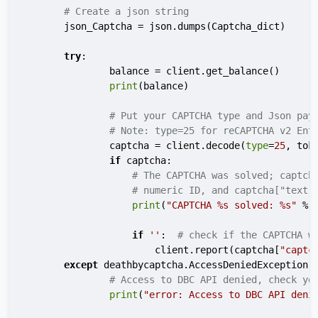
# Create a json string
        json_Captcha = json.dumps(Captcha_dict)

try
:

                balance = client.get_balance()

print
(balance)

# Put your CAPTCHA type and Json pay
# Note: type=25 for reCAPTCHA v2 Ent
                captcha = client.decode(
type
=
25
, tok
if
 captcha:

# The CAPTCHA was solved; captch
# numeric ID, and captcha["text"
print
(
"CAPTCHA %s solved: %s"
 % 
if
''
:  
# check if the CAPTCHA w
                        client.report(captcha[
"captc
except
 deathbycaptcha.AccessDeniedException:

# Access to DBC API denied, check yo
print
(
"error: Access to DBC API deni