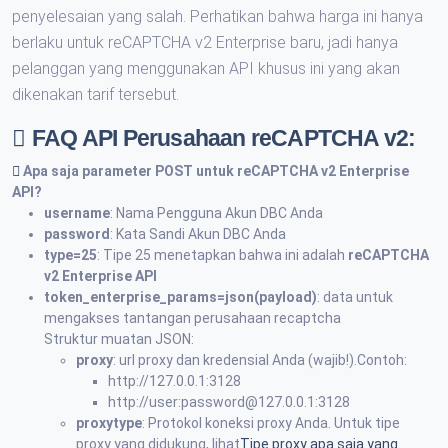
penyelesaian yang salah. Perhatikan bahwa harga ini hanya
berlaku untuk reCAPTCHA v2 Enterprise baru, jadi hanya
pelanggan yang menggunakan API khusus ini yang akan
dikenakan tarif tersebut.
FAQ API Perusahaan reCAPTCHA v2:
Apa saja parameter POST untuk
reCAPTCHA v2 Enterprise
API
?
username
: Nama Pengguna Akun DBC Anda
password
: Kata Sandi Akun DBC Anda
type=25
: Tipe 25 menetapkan bahwa ini adalah
reCAPTCHA
v2 Enterprise API
token_enterprise_params=json(payload)
: data untuk
mengakses tantangan perusahaan recaptcha
Struktur muatan JSON:
proxy
: url proxy dan kredensial Anda (wajib!).Contoh:
http://127.0.0.1:3128
http://user:password@127.0.0.1:3128
proxytype
: Protokol koneksi proxy Anda. Untuk tipe
proxy yang didukung, lihat
Tipe proxy apa saja yang