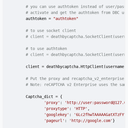
# you can use authtoken instead of user/pass
# activate and get the authtoken from DBC us
        authtoken = 
"authtoken"
# to use socket client
# client = deathbycaptcha.SocketClient(usern
# to use authtoken
# client = deathbycaptcha.SocketClient(usern
        client = deathbycaptcha.HttpClient(username, 
# Put the proxy and recaptcha_v2_enterprise 
# Note: reCAPTCHA v2 Enterprise uses the sam
        Captcha_dict = {

'proxy'
: 
'http://user:password@127.0
'proxytype'
: 
'HTTP'
,

'googlekey'
: 
'6Lc2fhwTAAAAAGatXTzFYf
'pageurl'
: 
'http://google.com'
}
