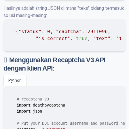
Hasilnya adalah string JSON di mana "teks" bidang termasuk
solusi masing-masing:
'{
"status"
: 
0
, 
"captcha"
: 
2911096
,

"is_correct"
: 
true
, 
"text"
: 
"tex
Menggunakan Recaptcha V3 API
dengan klien API:
Python
# recaptcha_v3
import
 deathbycaptcha

import
 json

# Put your DBC account username and password her