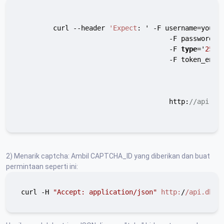
        curl --header 
'Expect
: ' -F username=your_u
                                     -F password=yo
                                     -F 
type
='
25
' \
                                     -F token_ente
                                     http:
//api.db
2) Menarik captcha: Ambil CAPTCHA_ID yang diberikan dan buat
permintaan seperti ini:
curl -H 
"Accept: application/json"
http:
/
/api.dbca