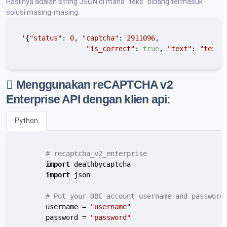
Hasilnya adalah string JSON di mana "teks" bidang termasuk
solusi masing-masing:
'{
"status"
: 
0
, 
"captcha"
: 
2911096
,

"is_correct"
: 
true
, 
"text"
: 
"textS
Menggunakan reCAPTCHA v2
Enterprise API dengan klien api:
Python
# recaptcha_v2_enterprise
import
 deathbycaptcha

import
 json

# Put your DBC account username and password
        username = 
"username"
        password = 
"password"