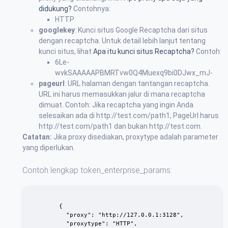
didukung?
Contohnya:
HTTP
googlekey
: Kunci situs Google Recaptcha dari situs
dengan recaptcha. Untuk detail lebih lanjut tentang
kunci situs, lihat
Apa itu kunci situs Recaptcha?
Contoh:
6Le-
wvkSAAAAAPBMRTvw0Q4Muexq9bi0DJwx_mJ-
pageurl
: URL halaman dengan tantangan recaptcha.
URL ini harus memasukkan jalur di mana recaptcha
dimuat. Contoh: Jika recaptcha yang ingin Anda
selesaikan ada di http://test.com/path1, PageUrl harus
http://test.com/path1 dan bukan http://test.com.
Catatan:
Jika proxy disediakan, proxytype adalah parameter
yang diperlukan.
Contoh lengkap token_enterprise_params:
        {

          "proxy": "http://127.0.0.1:3128",

          "proxytype": "HTTP",
