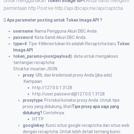
Untuk menggunakan
Token Image API
Anda harus mengirim
permintaan http Post ke http://api.dbcapi.me/api/captcha
Apa parameter posting untuk
Token Image API
?
username
: Nama Pengguna Akun DBC Anda
password
: Kata Sandi Akun DBC Anda
type=4
: Tipe 4 Menentukan Ini adalah Recaptcha baru
Token
Image API
token_params=json(payload)
: data untuk mengakses
tantangan recaptcha
Struktur muatan JSON:
proxy
: URL dan kredensial proxy Anda (jika ada)
.Kampaan:
http://127.0.0.1:3128
http://user:password@127.0.0.1:3128
proxytype
: Protokol koneksi proxy Anda. Untuk tipe
proxy yang didukung, lihat
Tipe proxy apa saja yang
didukung?
Contohnya:
HTTP
googlekey
: Kunci situs google recaptcha dari situs web
dengan recaptcha. Untuk lebih detail tentang kunci