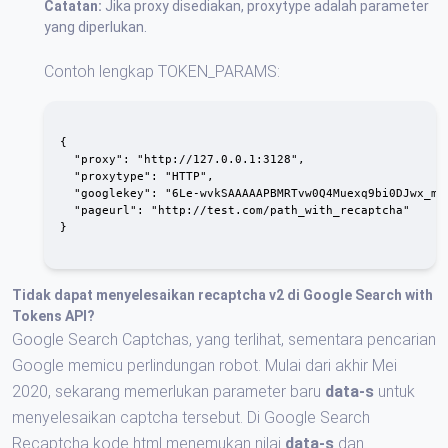
Catatan:
Jika proxy disediakan, proxytype adalah parameter
yang diperlukan.
Contoh lengkap TOKEN_PARAMS:
{

  "proxy": "http://127.0.0.1:3128",

  "proxytype": "HTTP",

  "googlekey": "6Le-wvkSAAAAAPBMRTvw0Q4Muexq9bi0DJwx_mJ-
  "pageurl": "http://test.com/path_with_recaptcha"

}

Tidak dapat menyelesaikan recaptcha v2 di Google Search with
Tokens API?
Google Search Captchas, yang terlihat, sementara pencarian
Google memicu perlindungan robot. Mulai dari akhir Mei
2020, sekarang memerlukan parameter baru
data-s
untuk
menyelesaikan captcha tersebut. Di Google Search
Recaptcha kode html menemukan nilai
data-s
dan