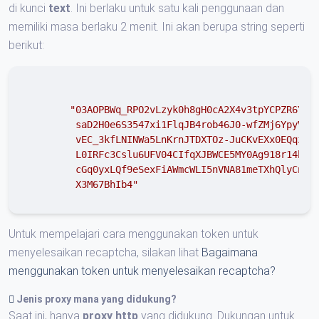
di kunci
text
. Ini berlaku untuk satu kali penggunaan dan
memiliki masa berlaku 2 menit. Ini akan berupa string seperti
berikut:
"03AOPBWq_RPO2vLzyk0h8gH0cA2X4v3tpYCPZR6Y4yx
        saD2H0e6S3547xi1FlqJB4rob46J0-wfZMj6YpyVa0W
        vEC_3kfLNINWa5LnKrnJTDXTOz-JuCKvEXx0EQqzb0O
        L0IRFc3Cslu6UFV04CIfqXJBWCE5MY0Ag918r14b43Z
        cGq0yxLQf9eSexFiAWmcWLI5nVNA81meTXhQlyCn5bb
        X3M67BhIb4"
Untuk mempelajari cara menggunakan token untuk
menyelesaikan recaptcha, silakan lihat
Bagaimana
menggunakan token untuk menyelesaikan recaptcha?
Jenis proxy mana yang didukung?
Saat ini, hanya
proxy http
yang didukung. Dukungan untuk