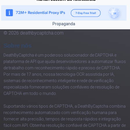
Propaganda
© 2026 deathbycaptcha.com
Sobre nós
DeathByCaptcha é um poderoso solucionador de CAPTCHA e
plataforma de API que ajuda desenvolvedores a automatizar fluxos
de trabalho com reconhecimento rápido e preciso de CAPTCHA.
Por mais de 17 anos, nossa tecnologia OCR assistida por IA,
sistemas de reconhecimento inteligente e rede de verificação
especializada forneceram soluções confiáveis de resolução de
CAPTCHA em todo o mundo.
Suportando vários tipos de CAPTCHA, a DeathByCaptcha combina
reconhecimento automatizado com verificação humana para
fornecer alta precisão, tempos de resposta rápidos e integração
fácil com API. Obtenha resolução confiável de CAPTCHA a partir de