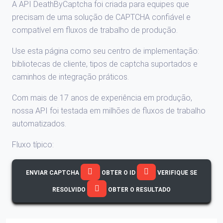
A API DeathByCaptcha foi criada para equipes que
precisam de uma solução de CAPTCHA confiável e
compatível em fluxos de trabalho de produção.
Use esta página como seu centro de implementação:
bibliotecas de cliente, tipos de captcha suportados e
caminhos de integração práticos.
Com mais de 17 anos de experiência em produção,
nossa API foi testada em milhões de fluxos de trabalho
automatizados.
Fluxo típico:
ENVIAR CAPTCHA
OBTER O ID
VERIFIQUE SE
RESOLVIDO
OBTER O RESULTADO