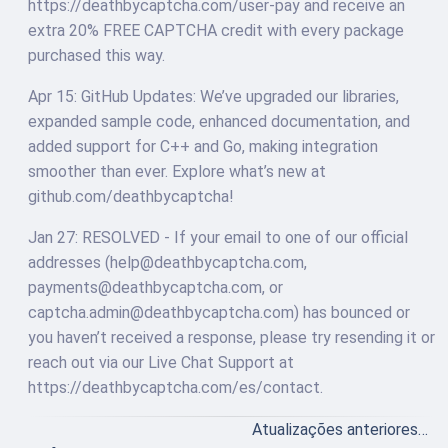
https://deathbycaptcha.com/user-pay and receive an
extra 20% FREE CAPTCHA credit with every package
purchased this way.
Apr 15: GitHub Updates: We’ve upgraded our libraries,
expanded sample code, enhanced documentation, and
added support for C++ and Go, making integration
smoother than ever. Explore what’s new at
github.com/deathbycaptcha!
Jan 27: RESOLVED - If your email to one of our official
addresses (help@deathbycaptcha.com,
payments@deathbycaptcha.com, or
captcha.admin@deathbycaptcha.com) has bounced or
you haven’t received a response, please try resending it or
reach out via our Live Chat Support at
https://deathbycaptcha.com/es/contact.
Atualizações anteriores…