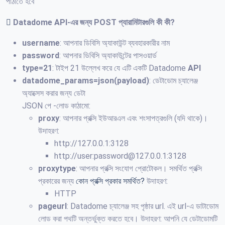
পাঠাতে হবে
Datadome API
-এর জন্য POST প্যারামিটারগুলি কী কী?
username
: আপনার ডিবিসি অ্যাকাউন্ট ব্যবহারকারীর নাম
password
: আপনার ডিবিসি অ্যাকাউন্টের পাসওয়ার্ড
type=21
: টাইপ 21 উল্লেখ করে যে এটি একটি Datadome
API
datadome_params=json(payload)
: ডেটাডোম চ্যালেঞ্জ
অ্যাক্সেস করার জন্য ডেটা
JSON পে -লোড কাঠামো:
proxy
: আপনার প্রক্সি ইউআরএল এবং শংসাপত্রগুলি (যদি থাকে)।
উদাহরণ:
http://127.0.0.1:3128
http://user:password@127.0.0.1:3128
proxytype
: আপনার প্রক্সি সংযোগ প্রোটোকল। সমর্থিত প্রক্সি
প্রকারের জন্য
কোন প্রক্সি প্রকার সমর্থিত?
উদাহরণ:
HTTP
pageurl
: Datadome চ্যালেঞ্জ সহ পৃষ্ঠার url. এই url-এ ডাটাডোম
লোড করা পথটি অন্তর্ভুক্ত করতে হবে। উদাহরণ: আপনি যে ডেটাডোমটি