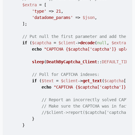
$extra
 = [

'type'
 => 
21
,

'datadome_params'
 => 
$json
,

    ];

// Put null the first parameter and add the ex
if
 (
$captcha
 = 
$client
->
decode
(
null
, 
$extra
)) {
echo
"CAPTCHA 
{$captcha['captcha']}
 upload
sleep
(
DeathByCaptcha_Client
::
DEFAULT_TIMEO
// Poll for CAPTCHA indexes:
if
 (
$text
 = 
$client
->
get_text
(
$captcha
[
'ca
echo
"CAPTCHA 
{$captcha['captcha']}
 so
// Report an incorrectly solved CAPTCH
// Make sure the CAPTCHA was in fact i
//$client->report($captcha['captcha'])
        }

    }
