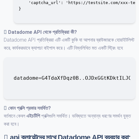
    'captcha_url': 'https://testsite.com/xxx-test
}

Datadome API
থেকে প্রতিক্রিয়া কী?
Datadome API প্রতিক্রিয়া এটি একটি কুকি যা আপনার ব্রাউজারকে হোয়াইটলিস্ট
করে, কার্যকরভাবে ক্যাপচা বাইপাস করে। এটি নিম্নলিখিত মত একটি স্ট্রিং হবে:
datadome
=G4TdaXfDqz0B..OJDxGGtKDktILJQED
কোন প্রক্সি প্রকার সমর্থিত?
বর্তমানে কেবল
এইচটিপি
প্রক্সিগুলি সমর্থিত। ভবিষ্যতে অন্যান্য ধরণের সমর্থন যুক্ত
করা হবে।
api ক্লায়েন্টদের সাথে Datadome API ব্যবহার করা: