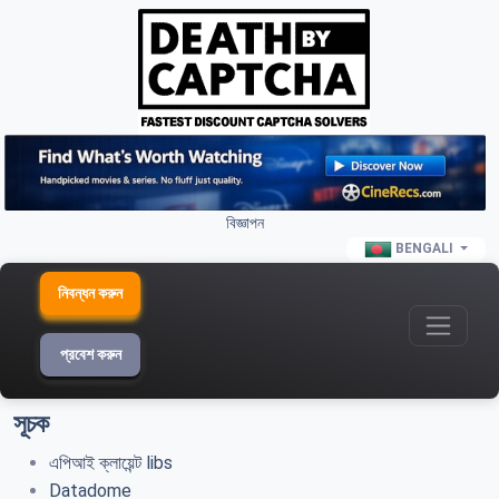
বিজ্ঞাপন
BENGALI
নিবন্ধন করুন
প্রবেশ করুন
সূচক
এপিআই ক্লায়েন্ট libs
Datadome