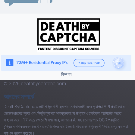
বিজ্ঞাপন
© 2026 deathbycaptcha.com
আমাদের সম্পর্কে
DeathByCaptcha একটি শক্তিশালী ক্যাপচা সমাধানকারী এবং ক্যাপচা API প্ল্যাটফর্ম যা
ডেভেলপারদের দ্রুত এবং নির্ভুল ক্যাপচা শনাক্তকরণের মাধ্যমে ওয়ার্কফ্লো অটোমেট করতে
সাহায্য করে। 17 বছরেরও বেশি সময় ধরে, আমাদের AI-সহায়তা প্রাপ্ত OCR প্রযুক্তি,
বুদ্ধিমান শনাক্তকরণ সিস্টেম এবং বিশেষজ্ঞ যাচাইকরণ নেটওয়ার্ক বিশ্বব্যাপী নির্ভরযোগ্য ক্যাপচা
সমাধান প্রদান করেছে।