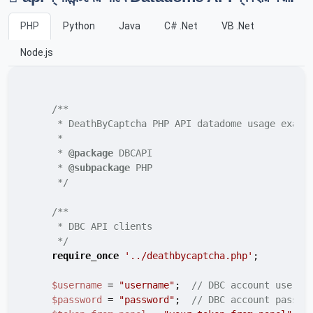
PHP
Python
Java
C# .Net
VB .Net
Node.js
/**

     * DeathByCaptcha PHP API datadome usage exampl
     *

     * 
@package
 DBCAPI

     * 
@subpackage
 PHP

     */
/**

     * DBC API clients

     */
require_once
'../deathbycaptcha.php'
;

$username
 = 
"username"
;  
// DBC account userna
$password
 = 
"password"
;  
// DBC account passwo