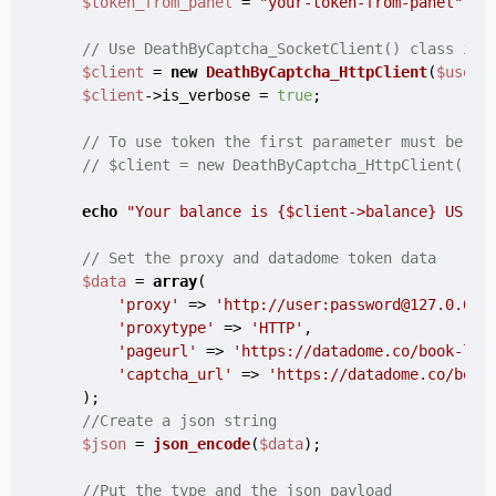
$token_from_panel
 = 
"your-token-from-panel"
;  
// Use DeathByCaptcha_SocketClient() class if 
$client
 = 
new
DeathByCaptcha_HttpClient
(
$usern
$client
->is_verbose = 
true
;

// To use token the first parameter must be au
// $client = new DeathByCaptcha_HttpClient("au
echo
"Your balance is 
{$client->balance}
 US ce
// Set the proxy and datadome token data
$data
 = 
array
(

'proxy'
 => 
'http://user:password@127.0.0.1
'proxytype'
 => 
'HTTP'
,

'pageurl'
 => 
'https://datadome.co/book-liv
'captcha_url'
 => 
'https://datadome.co/book
    );

//Create a json string
$json
 = 
json_encode
(
$data
);

//Put the type and the json payload