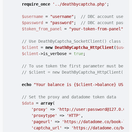
require_once
'../deathbycaptcha.php'
;

$username
 = 
"username"
;  
// DBC account userna
$password
 = 
"password"
;  
// DBC account passwo
$token_from_panel
 = 
"your-token-from-panel"
;  
// Use DeathByCaptcha_SocketClient() class if 
$client
 = 
new
DeathByCaptcha_HttpClient
(
$usern
$client
->is_verbose = 
true
;

// To use token the first parameter must be au
// $client = new DeathByCaptcha_HttpClient("au
echo
"Your balance is 
{$client->balance}
 US ce
// Set the proxy and datadome token data
$data
 = 
array
(

'proxy'
 => 
'http://user:password@127.0.0.1
'proxytype'
 => 
'HTTP'
,

'pageurl'
 => 
'https://datadome.co/book-liv
'captcha_url'
 => 
'https://datadome.co/book