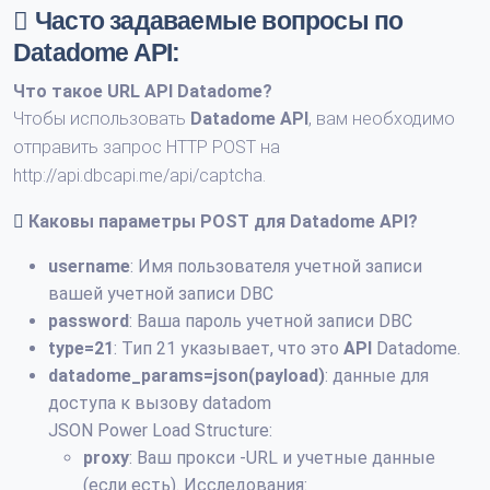
Часто задаваемые вопросы по
Datadome API:
Что такое
URL API Datadome
?
Чтобы использовать
Datadome API
, вам необходимо
отправить запрос HTTP POST на
http://api.dbcapi.me/api/captcha.
Каковы параметры POST для
Datadome API
?
username
: Имя пользователя учетной записи
вашей учетной записи DBC
password
: Ваша пароль учетной записи DBC
type=21
: Тип 21 указывает, что это
API
Datadome.
datadome_params=json(payload)
: данные для
доступа к вызову datadom
JSON Power Load Structure:
proxy
: Ваш прокси -URL и учетные данные
(если есть). Исследования: