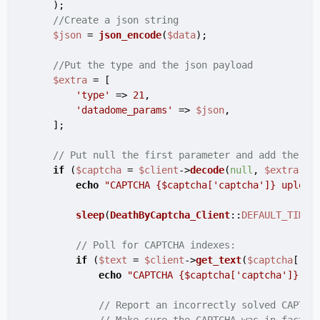
    );

//Create a json string
$json
 = 
json_encode
(
$data
);

//Put the type and the json payload
$extra
 = [

'type'
 => 
21
,

'datadome_params'
 => 
$json
,

    ];

// Put null the first parameter and add the ex
if
 (
$captcha
 = 
$client
->
decode
(
null
, 
$extra
)) {
echo
"CAPTCHA 
{$captcha['captcha']}
 upload
sleep
(
DeathByCaptcha_Client
::
DEFAULT_TIMEO
// Poll for CAPTCHA indexes:
if
 (
$text
 = 
$client
->
get_text
(
$captcha
[
'ca
echo
"CAPTCHA 
{$captcha['captcha']}
 so
// Report an incorrectly solved CAPTCH
// Make sure the CAPTCHA was in fact i