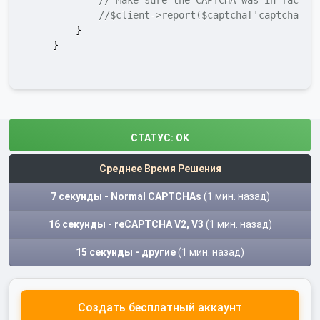
//$client->report($captcha['captcha'])
        }

    }

СТАТУС:
OK
Среднее Время Решения
7 секунды - Normal CAPTCHAs
(1 мин. назад)
16 секунды - reCAPTCHA V2, V3
(1 мин. назад)
15 секунды - другие
(1 мин. назад)
Создать бесплатный аккаунт