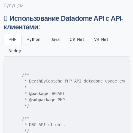
будущем.
Использование Datadome API с API-
клиентами:
PHP
Python
Java
C# .Net
VB .Net
Node.js
/**

     * DeathByCaptcha PHP API datadome usage exampl
     *

     * 
@package
 DBCAPI

     * 
@subpackage
 PHP

     */
/**

     * DBC API clients

     */