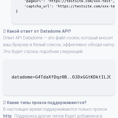
    'pageurl': 'https://testsite.com/xxx-test',

    'captcha_url': 'https://testsite.com/xxx-test
}

Какой ответ от
Datadome API
?
Ответ API Datadome — это файл cookie, который вносит
ваш браузер в белый список, эффективно обходя капчу.
Это будет строка, подобная следующей:
datadome
=G4TdaXfDqz0B..OJDxGGtKDktILJQED
Какие типы прокси поддерживаются?
В настоящее время поддерживаются только прокси
http
. Поддержка других типов будет добавлена ​​в