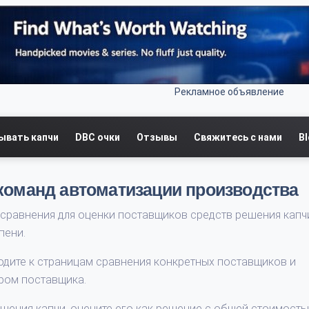
Рекламное объявление
ывать капчи
DBC очки
Отзывы
Свяжитесь с нами
B
команд автоматизации производства
а сравнения для оценки поставщиков средств решения капчи
пени.
ходите к страницам сравнения конкретных поставщиков и
ром поставщика.
ешения капчи, оцените его как решение с общей стоимость