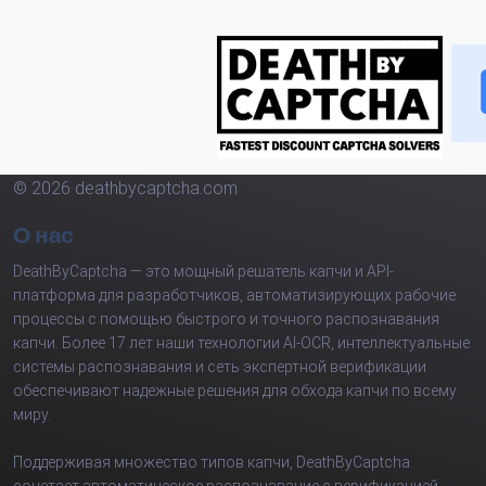
© 2026 deathbycaptcha.com
О нас
DeathByCaptcha — это мощный решатель капчи и API-
платформа для разработчиков, автоматизирующих рабочие
процессы с помощью быстрого и точного распознавания
капчи. Более 17 лет наши технологии AI-OCR, интеллектуальные
системы распознавания и сеть экспертной верификации
обеспечивают надежные решения для обхода капчи по всему
миру.
Поддерживая множество типов капчи, DeathByCaptcha