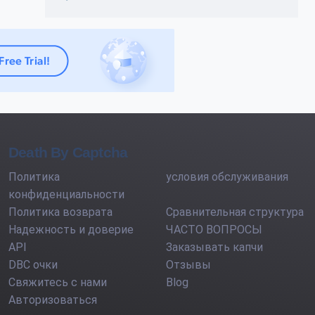
Death By Captcha
Политика
условия обслуживания
конфиденциальности
Политика возврата
Сравнительная структура
Надежность и доверие
ЧАСТО ВОПРОСЫ
API
Заказывать капчи
DBC очки
Отзывы
Свяжитесь с нами
Blog
Авторизоваться