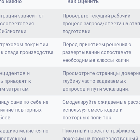
то Важно
Как Оценить
грации зависит от
Проверьте текущий рабочий
 соответствия
процесс запроса/ответа на эта
библиотеки.
подготовки.
страховом покрытии
Перед принятием решения о
к спада производства.
развертывании сопоставьте
необходимые классы капчи.
нцидентов и
Просмотрите страницы доверия
ь приводят к
глубину часто задаваемых
м затратам.
вопросов и пути эскалации.
ницу сама по себе не
Смоделируйте ожидаемые расх
лияние повторных
используя смесь кодов и
боев.
повторных попыток.
авщика меняется по
Пилотный проект с трафиком,
пропускной
похожим на производственный,