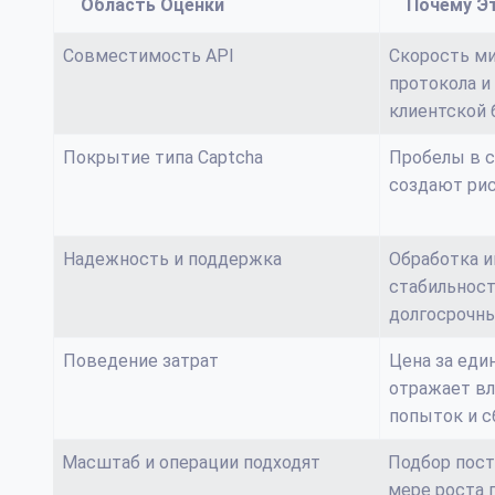
Область Оценки
Почему Э
Совместимость API
Скорость ми
протокола и
клиентской 
Покрытие типа Captcha
Пробелы в 
создают рис
Надежность и поддержка
Обработка и
стабильност
долгосрочны
Поведение затрат
Цена за еди
отражает в
попыток и с
Масштаб и операции подходят
Подбор пост
мере роста 