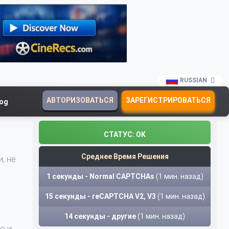
RUSSIAN
АВТОРИЗОВАТЬСЯ
ЗАРЕГИСТРИРОВАТЬСЯ
log
СТАТУС:
OK
Среднее Время Решения
, не
1 секунды - Normal CAPTCHAs
(1 мин. назад)
15 секунды - reCAPTCHA V2, V3
(1 мин. назад)
14 секунды - другие
(1 мин. назад)
ю и