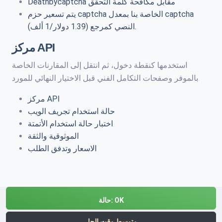
Deathbycaptcha مقابل مكافحة كلمة التحقق
يتم تسعير حزم captcha الخاصة بنا بمعدل captcha
النصي كمرجع (1.39 دولار/1 ألف).
مركز API
استخدمها كنقطة دخول، ثم انتقل إلى المقارنات الخاصة
بالموفر وصفحات التكامل الفني قبل الاختيار النهائي للمورد.
مركز API
حالة استخدام تجريف الويب
اختبار حالة استخدام الأتمتة
الموثوقية والثقة
الاسعار وتدفق الطلب
OK
حالة:
متوسط وقت الحل