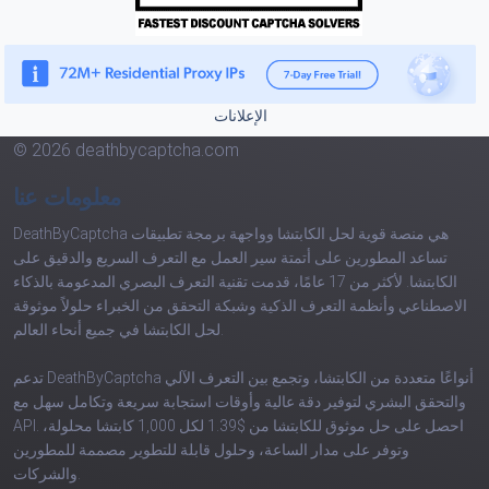
الإعلانات
© 2026 deathbycaptcha.com
معلومات عنا
DeathByCaptcha هي منصة قوية لحل الكابتشا وواجهة برمجة تطبيقات
تساعد المطورين على أتمتة سير العمل مع التعرف السريع والدقيق على
الكابتشا. لأكثر من 17 عامًا، قدمت تقنية التعرف البصري المدعومة بالذكاء
الاصطناعي وأنظمة التعرف الذكية وشبكة التحقق من الخبراء حلولاً موثوقة
لحل الكابتشا في جميع أنحاء العالم.
تدعم DeathByCaptcha أنواعًا متعددة من الكابتشا، وتجمع بين التعرف الآلي
والتحقق البشري لتوفير دقة عالية وأوقات استجابة سريعة وتكامل سهل مع
API. احصل على حل موثوق للكابتشا من $1.39 لكل 1,000 كابتشا محلولة،
وتوفر على مدار الساعة، وحلول قابلة للتطوير مصممة للمطورين
والشركات.